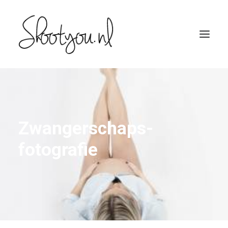
Zwanger­schaps­
fotografie
SEARCH